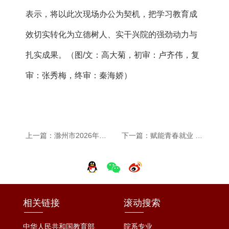
表示，将以此次现场办公为契机，把学习教育成
效切实转
化
为
立德树人、实干兴院
的强
劲动力与
扎实成
果。
（图/文：高大菊，初审：卢齐伟，复
审：张秀梅，终审：秦海娇）
上一篇：滁州市2026年青少年廉洁文化主题青春思政课在我校成功举办
下一篇：赋能青春就业 助力逐梦前行——我校成功举办滁州市就业创业能力提升大讲堂
相关链接
滚动搜索
中华人民共和国教育部
院系专业