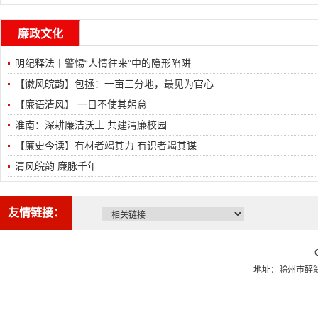
廉政文化
明纪释法丨警惕“人情往来”中的隐形陷阱
【徽风皖韵】包拯：一亩三分地，最见为官心
【廉语清风】 一日不使其躬怠
淮南：深耕廉洁沃土 共建清廉校园
【廉史今读】有材者竭其力 有识者竭其谋
清风皖韵 廉脉千年
友情链接：
地址：滁州市醉翁西