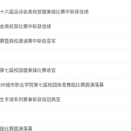
十六届运动会高校部健美操比赛中斩获佳绩
会高校部比赛中斩获佳绩
赛暨高校邀请赛中斩获亚军
第七届校园健美操比赛收官
滁州城市职业学院第七届校园体育舞蹈比赛圆满落幕
生手球系列赛事斩获双冠两亚
操比赛圆满落幕