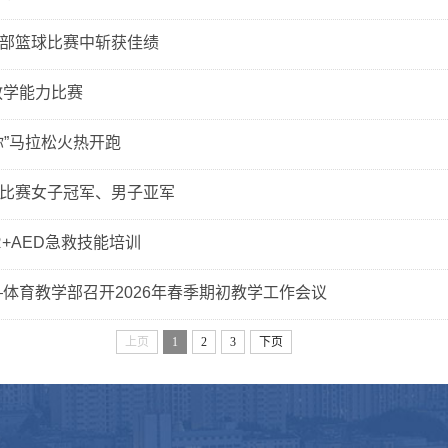
部篮球比赛中斩获佳绩
教学能力比赛
你”马拉松火热开跑
比赛女子冠军、男子亚军
+AED急救技能培训
体育教学部召开2026年春季期初教学工作会议
上页
1
2
3
下页