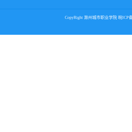
CopyRight 滁州城市职业学院 皖ICP备0