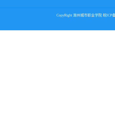
CopyRight 滁州城市职业学院 皖ICP备0