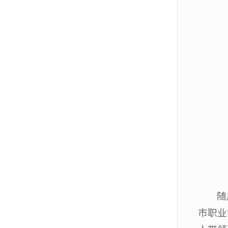
随
市职业