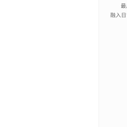
最
融入日