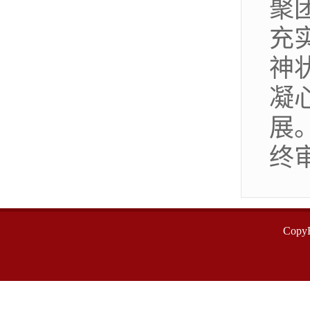
聚
充
神
凝
展
终
Cop