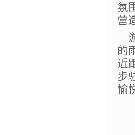
氛
营
的
近
步
愉