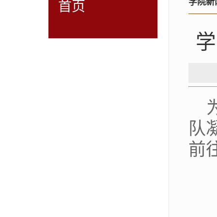
学院新
首页
学
队
前