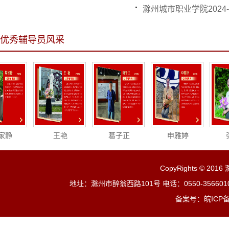
滁州城市职业学院2024-2
优秀辅导员风采
静
王艳
葛子正
申雅婷
张
CopyRights © 201
地址：滁州市醉翁西路101号 电话：0550-3566010 3
备案号：皖ICP备