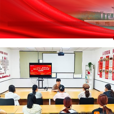
1
2
3
4
5
6