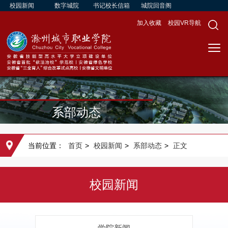
校园新闻
数字城院
书记校长信箱
城院回音阁
加入收藏
校园VR导航
系部动态
当前位置：
首页
>
校园新闻
>
系部动态
>
正文
校园新闻