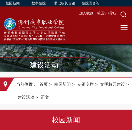
校园新闻
数字城院
书记校长信箱
城院回音阁
加入收藏
校园VR导航
建设活动
当前位置：
首页
>
校园新闻
>
专题专栏
>
文明校园建设
>
建设活动
>
正文
校园新闻