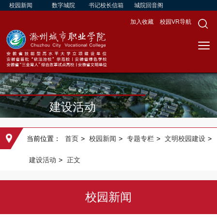
校园新闻
数字城院
书记校长信箱
城院回音阁
加入收藏
校园VR导航
建设活动
当前位置：
首页
>
校园新闻
>
专题专栏
>
文明校园建设
>
建设活动
>
正文
校园新闻