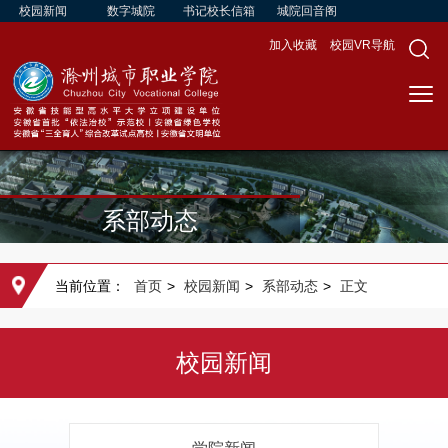
校园新闻
数字城院
书记校长信箱
城院回音阁
加入收藏
校园VR导航
系部动态
当前位置：
首页
>
校园新闻
>
系部动态
>
正文
校园新闻