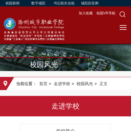
校园新闻
数字城院
书记校长信箱
城院回音阁
加入收藏
校园VR导航
校园风光
当前位置：
首页
>
走进学校
>
校园风光
>
正文
走进学校