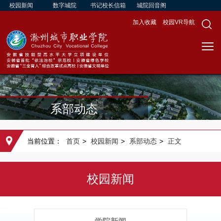
校园新闻
数字城院
书记校长信箱
城院回音阁
加入收藏
校园VR导航
系部动态
当前位置：
首页
>
校园新闻
>
系部动态
>
正文
校园新闻