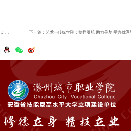
上一篇：教育学院：校社携手育家风 当好孩子智慧教练 走进梅铺社区皖家幸福驿站开展家庭教育公益讲座