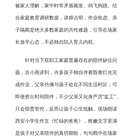
被家人理解，家中时常矛盾频发、鸡飞狗跳。结
合家庭教育调研数据，讲师点明，作业焦虑、亲
子隔阂是绝大多数家庭的共性难题，引导在场家
长放平心态，不必独自陷入育儿内耗。
针对当下双职工家庭普遍存在的陪伴缺位问
题，
吉小燕
讲到，许多孩子独自伴着昏黄灯光完
成作业，父亲仿佛与孩子处在不同生活时区；可
即便挤出时间陪伴，不少父亲又化身严厉“监工”，
只会指责管控，反而让孩子心生抵触。现场朗读
西安小学生作文《忙碌的爸爸》，稚嫩文字里满
是孩子对父亲陪伴的真切期盼，句句戳中在场家