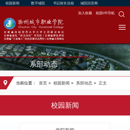
校园新闻
数字城院
书记校长信箱
城院回音阁
加入收藏
校园VR导航
系部动态
当前位置：
首页
>
校园新闻
>
系部动态
>
正文
校园新闻