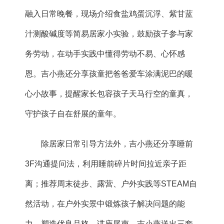
融入日常晚餐，现场介绍食盐鸡蛋沉浮、紫甘蓝
汁测酸碱度等简易居家小实验，鼓励孩子参与家
务劳动，在动手实践中懂得劳动不易、心怀感
恩。
吉小燕
还分享孩童把爸爸爱车涂满泥巴的暖
心小故事，提醒家长包容孩子天马行空的童真，
守护孩子自在舒展的童年。
除居家日常引导方法外，
吉小燕
还分享睡前
3F沟通提问法，利用睡前碎片时间拉近亲子距
离；推荐周末徒步、露营、户外实践等STEAM自
然活动，在户外实景中锻炼孩子解决问题的能
力、塑造优良品格。讲座尾声，
吉小燕
送出三套