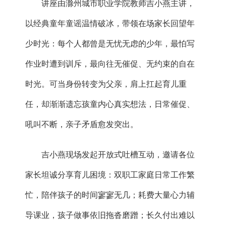
讲座由滁州城市职业学院教师吉小燕主讲，
以经典童年童谣温情破冰，带领在场家长回望年
少时光：每个人都曾是无忧无虑的少年，最怕写
作业时遭到训斥，最向往无催促、无约束的自在
时光。可当身份转变为父亲，肩上扛起育儿重
任，却渐渐遗忘孩童内心真实想法，日常催促、
吼叫不断，亲子矛盾愈发突出。
吉小燕
现场发起开放式吐槽互动，邀请各位
家长坦诚分享育儿困境：双职工家庭日常工作繁
忙，陪伴孩子的时间寥寥无几；耗费大量心力辅
导课业，孩子做事依旧拖沓磨蹭；长久付出难以