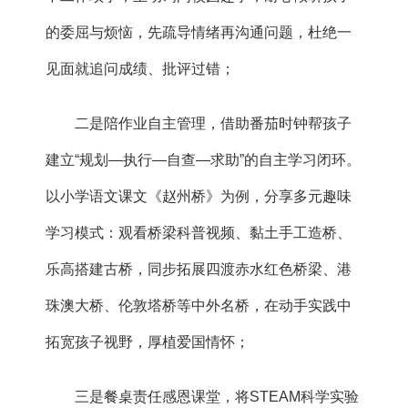
的委屈与烦恼，先疏导情绪再沟通问题，杜绝一
见面就追问成绩、批评过错；
二是陪作业自主管理，借助番茄时钟帮孩子
建立“规划—执行—自查—求助”的自主学习闭环。
以小学语文课文《赵州桥》为例，分享多元趣味
学习模式：观看桥梁科普视频、黏土手工造桥、
乐高搭建古桥，同步拓展四渡赤水红色桥梁、港
珠澳大桥、伦敦塔桥等中外名桥，在动手实践中
拓宽孩子视野，厚植爱国情怀；
三是餐桌责任感恩课堂，将STEAM科学实验