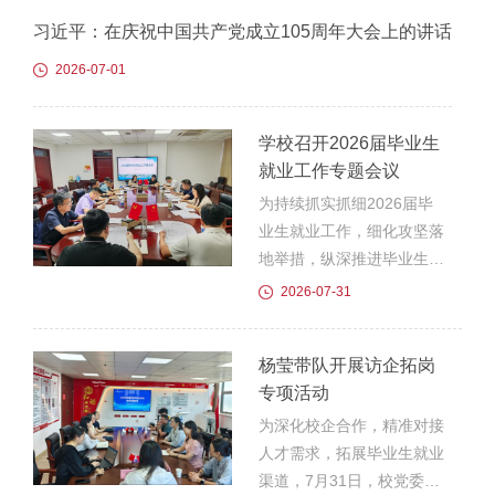
习近平：在庆祝中国共产党成立105周年大会上的讲话
2026-07-01
学校召开2026届毕业生
就业工作专题会议
为持续抓实抓细2026届毕
业生就业工作，细化攻坚落
地举措，纵深推进毕业生就
业百日冲刺行动，全力推动
2026-07-31
毕业生高质量充分就业，7
月31日，学校在图文中心
杨莹带队开展访企拓岗
第一会议室召开2026届毕
专项活动
业生就业工作专题部署会。
党委副书记、校长汪上出席
为深化校企合作，精准对接
会议并作总结讲话，各学院
人才需求，拓展毕业生就业
党总支书记，纪委办公室、
渠道，7月31日，校党委委