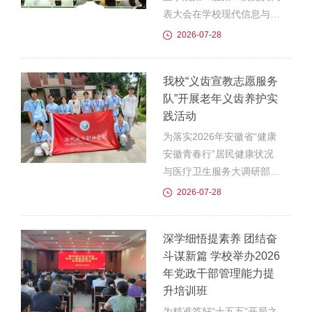
赛场奋勇争先，喜获佳绩，
表大会在学校现代信息与人
生动展现出城院学子优秀的
工智能学院报告厅胜利召
2026-07-28
体育综合素养与昂扬青春风
开。大会以习近平新时代中
貌。本次省级健美操赛事办
国特色社会主义思想为指
我校“义齿宣教志愿服务
赛规格高、参赛竞争激烈，
导，严格遵循《中国共产党
队”开展老年义齿养护实
赛事共设4个竞赛组...
章程》和党内选举相关规
践活动
定，圆满完成各项议程。大
会由党委副书记、校长汪上
为落实2026年安徽省“健康
主持，84名党员代表参
安徽青春行”居民健康状况
会。会上，党委委员、组织
与医疗卫生服务大调研部
人事处处长杨莹宣读了市委
署，我校“义齿宣教志愿服
2026-07-28
教体工委选举批复。全体代
务队”10名口腔医学技术专
表审议并通过了《中共滁州
业学子，在指导教师带领
深学细悟提素养 团结奋
城市职业学院第二届第二次
下，赴腰铺镇开展“护齿夕
斗谋新篇 学校举办2026
党员代表大会选举办法
阳・情暖腰铺”老年义齿养
年党政干部管理能力提
（草...
护三下乡志愿服务，把专业
升培训班
口腔服务、健康科普与基层
健康调研同步送到老年群众
为精准答好“十五五”开局之