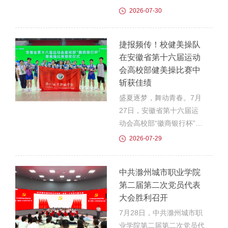
土，用专业实干为乡村产业
弘扬拥军优属、拥政爱民光
2026-07-30
发展纾困献策。思想铸魂：
荣传统，持续巩固深化军校
溯源改革足迹，上好田野思
军民鱼水情谊，7月28日，
捷报频传！校健美操队
政课实践团队将思政课堂搬
校党委委员、学生处处长
在安徽省第十六届运动
到改革现场，在实地研学中
（武装部部长）杨如江，学
会高校部健美操比赛中
感悟精神力量。...
生处副处长田青青一行前往
斩获佳绩
驻滁共建部队开展“八一”走
访慰问，向全体官兵送上节
盛夏逐梦，舞动青春。7月
日慰问品，致以诚挚问候和
27日，安徽省第十六届运
崇高敬意。在座谈交流中，
动会高校部“徽商银行杯”健
杨如江介绍了学校国防教育
美操赛事于宿州火热开赛。
2026-07-29
和双拥共建工作开展情况，
本次赛事由安徽省人民政府
并对部队长期以来在学生军
主办，安徽省教育厅、安徽
中共滁州城市职业学院
训、国防教育等方...
省体育局、宿州市人民政府
第二届第二次党员代表
联合承办，汇聚全省38所
大会胜利召开
高校、51支参赛队伍，200
余名青年健儿齐聚赛场、同
7月28日，中共滁州城市职
台竞技。我校健美操代表队
业学院第二届第二次党员代