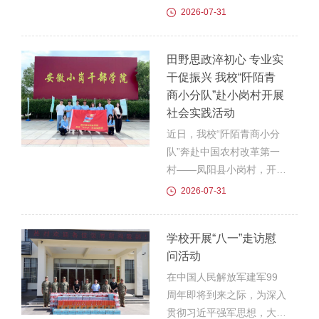
招生就业处等职能部门负责
员、组织人事处处长杨莹带
2026-07-31
人参加会议。会议由党委委
队先后赴安徽安诉服数据技
员、副校长孙静主持。招生
术有限公司、安徽万源信息
田野思政淬初心 专业实
就业处副处长沈欢欢传达上
科技有限公司两家企业开展
干促振兴 我校“阡陌青
级关于高校毕业生就业工作
访企拓岗专项活动，实地看
商小分队”赴小岗村开展
最新文件与相关精神，...
望在企实习学生，并就科研
社会实践活动
团队共建等事宜进行深入交
流。杨莹一行参观了企业办
近日，我校“阡陌青商小分
公场所和项目现场，详细了
队”奔赴中国农村改革第一
解各企业当前的业务布局及
村——凤阳县小岗村，开展
用人需求。会上，校企双方
为期五天“传承小岗精神，
2026-07-31
围绕共建实习就业基地、联
助力乡村振兴”暑期“三下
合开展技术攻关、组建科研
乡”社会实践。团队发挥会
学校开展“八一”走访慰
团队等议题交换...
计、电商直播专业特长，围
问活动
绕红色研学铸魂、农事实践
砺行、基层调研问计、专业
在中国人民解放军建军99
服务赋能四大方向深入一
周年即将到来之际，为深入
线，以青年脚步丈量改革沃
贯彻习近平强军思想，大力