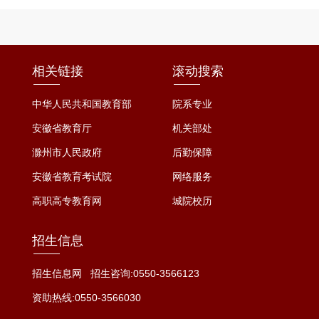
题讲座、实地教学、警示教
育和分组研讨相结合的教学
模式。培训期间，省内高
校、市委党校专家分别围绕
相关链接
滚动搜索
习近平党建思想、习近平总
书记关于树立和践行正确政
中华人民共和国教育部
院系专业
绩观的重要论述、习近平...
安徽省教育厅
机关部处
滁州市人民政府
后勤保障
安徽省教育考试院
网络服务
高职高专教育网
城院校历
招生信息
招生信息网
招生咨询:0550-3566123
资助热线:0550-3566030