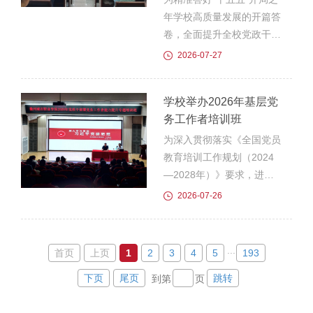
家门口。活动主要面向社区
年学校高质量发展的开篇答
老年群体，志愿者依托专业
卷，全面提升全校党政干部
特长，为辖区老年人提供义
综合管理素养，精准把握新
2026-07-27
齿清洁、口腔科普服务，现
时代职业教育改革发展大
场示范假牙日常清洗、浸泡
势，切实提升干部履职能力
学校举办2026年基层党
养护方法，细致讲...
与治理水平，7月24日至26
务工作者培训班
日，学校组织开展了党政干
部管理能力提升专题培训
为深入贯彻落实《全国党员
班。学校党委班子成员、科
教育培训工作规划（2024
级以上干部及竞聘、选聘副
—2028年）》要求，进一
职干部共74人参加培训。
步提升基层党务工作者理论
2026-07-26
本次能力提升培训班以专题
素养、政策水平与履职实践
讲座和研讨会两种形式开
能力，7月20日至24日，学
展，讲座包含《如何在教研
校举办2026年基层党务工
...
首页
上页
1
2
3
4
5
193
咨一体化上下更大功夫》
作者培训班。各党总支、党
下页
尾页
跳转
到第
页
《深入学习贯彻习近平党...
支部班子成员及专职组织员
参加培训。本次培训采取专